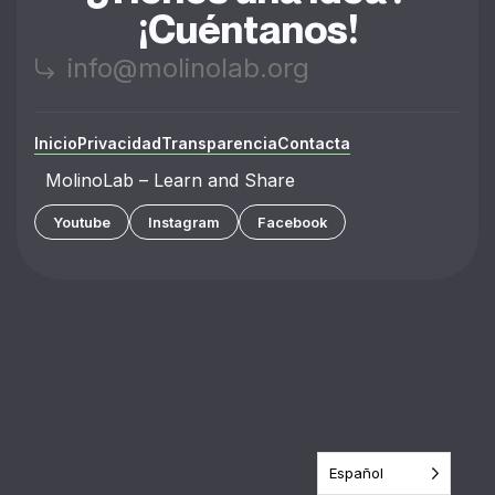
¡Cuéntanos!
info@molinolab.org
Inicio
Privacidad
Transparencia
Contacta
MolinoLab – Learn and Share
Youtube
Instagram
Facebook
Español