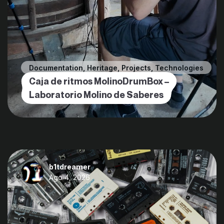
Documentation
,
Heritage
,
Projects
,
Technologies
Caja de ritmos MolinoDrumBox –
Laboratorio Molino de Saberes
b1tdreamer
Ago 4, 2026