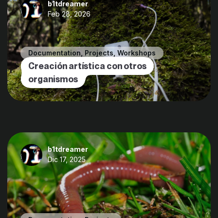
b1tdreamer
Feb 28, 2026
Documentation
,
Projects
,
Workshops
Creación artística con otros
organismos
b1tdreamer
Dic 17, 2025