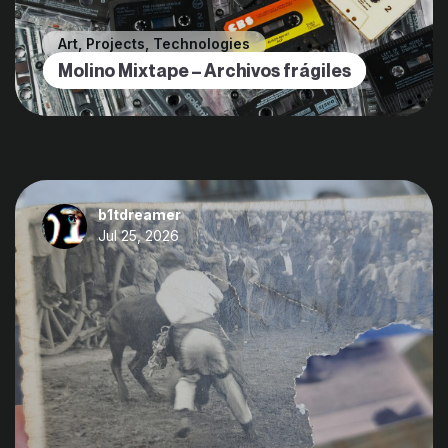
Art
,
Projects
,
Technologies
Molino Mixtape – Archivos frágiles
b1tdreamer
Jul 25, 2026