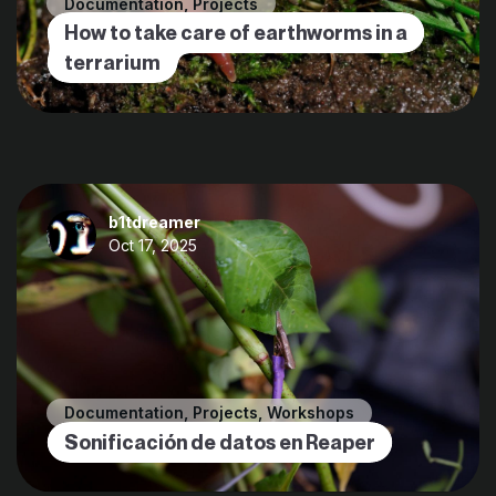
Documentation
,
Projects
How to take care of earthworms in a
terrarium
b1tdreamer
Oct 17, 2025
Documentation
,
Projects
,
Workshops
Sonificación de datos en Reaper