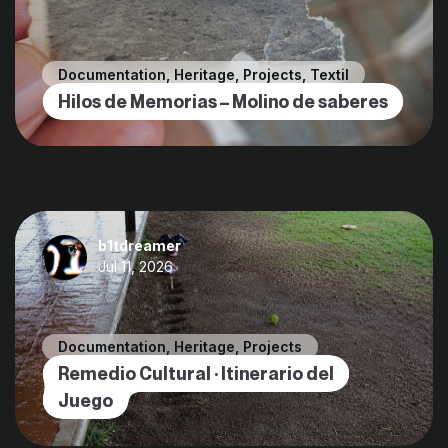
Documentation
,
Heritage
,
Projects
,
Textil
Hilos de Memorias – Molino de saberes
b1tdreamer
Jul 11, 2026
Documentation
,
Heritage
,
Projects
Remedio Cultural · Itinerario del
Juego