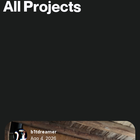
A
l
l
P
r
o
j
e
c
t
s
b1tdreamer
Ago 4, 2026