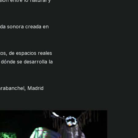
sión entre lo natural y
anda sonora creada en
os, de espacios reales
 dónde se desarrolla la
arabanchel, Madrid