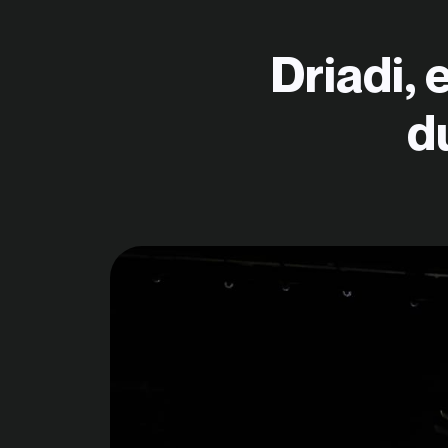
Driadi,
d