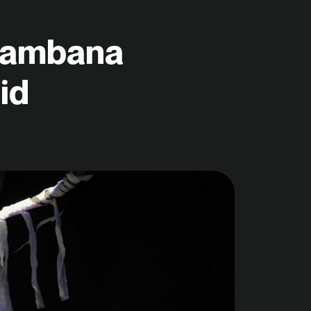
arambana
id