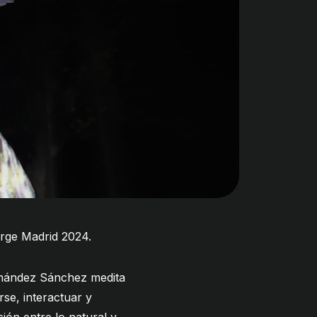
urge Madrid 2024
.
rnández Sánchez medita
se, interactuar y