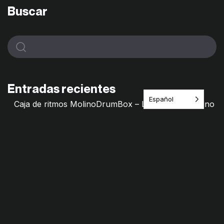
Buscar
Entradas recientes
Español
Caja de ritmos MolinoDrumBox – Laboratorio Molino
de Saberes
Molino Mixtape – Archivos frágiles
Hilos de Memorias – Molino de saberes
Remedio Cultural · Itinerario del Juego
¿Jugamos? Las Primillas