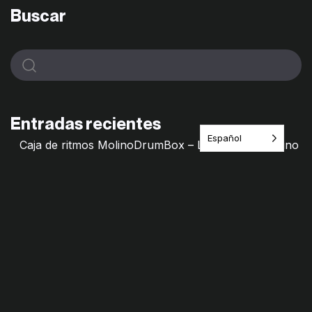
Buscar
Entradas recientes
Español
Caja de ritmos MolinoDrumBox – Laboratorio Molino
de Saberes
Molino Mixtape – Archivos frágiles
Hilos de Memorias – Molino de saberes
Remedio Cultural · Itinerario del Juego
¿Jugamos? Las Primillas