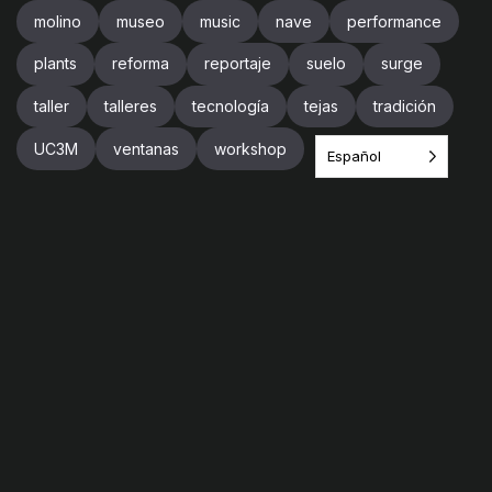
molino
museo
music
nave
performance
plants
reforma
reportaje
suelo
surge
taller
talleres
tecnología
tejas
tradición
UC3M
ventanas
workshop
Español
Newsletter
Suscríbete para recibir noticias sobre el
proyecto,
actividades, noticias, talleres.