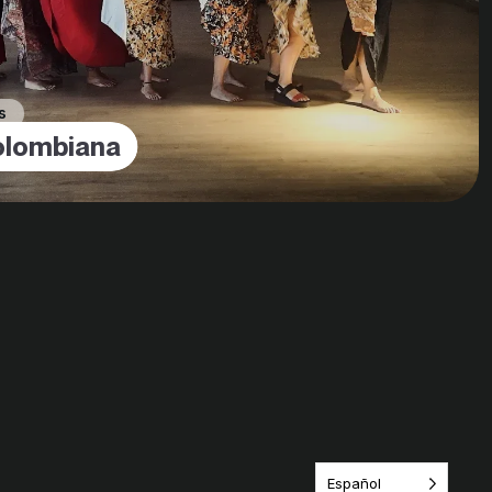
s
olombiana
Español