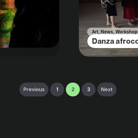
Art
,
News
,
Workshop
Danza afroc
Previous
1
2
3
Next