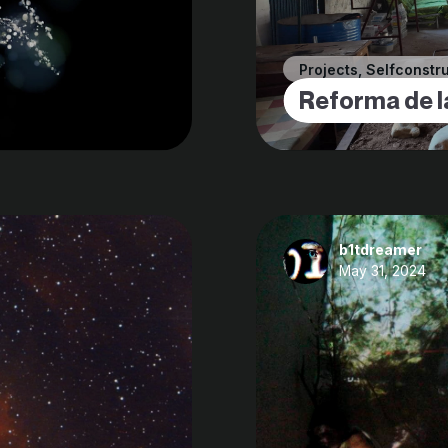
Projects
,
Selfconstr
Reforma de l
b1tdreamer
May 31, 2024