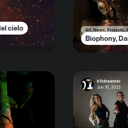
el cielo
Art
,
News
,
Projects
,
Biophony, Da
b1tdreamer
Jun 10, 2023