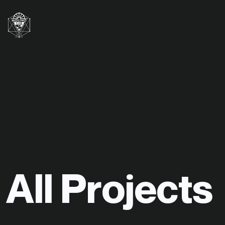
A
l
l
P
r
o
j
e
c
t
s