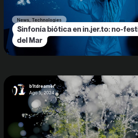
News
,
Technologies
Sinfonía biótica en in.jer.to: no-fes
del Mar
b1tdreamer
Ago 5, 2024