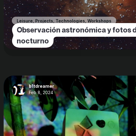
Leisure
,
Projects
,
Technologies
,
Workshops
Observación astronómica y fotos d
nocturno
b1tdreamer
Feb 8, 2024