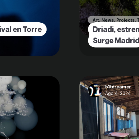
Art
,
News
,
Projects
,
tival en Torre
Driadi, estre
Surge Madri
b1tdreamer
Ago 4, 2024