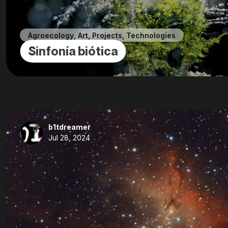
Agroecology
,
Art
,
Projects
,
Technologies
Sinfonía biótica
b1tdreamer
Jul 28, 2024