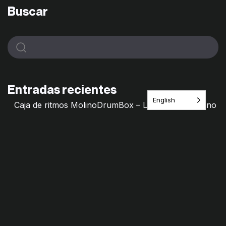
Buscar
Entradas recientes
English
Caja de ritmos MolinoDrumBox – Laboratorio Molino
de Saberes
Molino Mixtape – Archivos frágiles
Hilos de Memorias – Molino de saberes
Remedio Cultural · Itinerario del Juego
¿Jugamos? Las Primillas