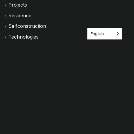
Projects
Residence
Selfconstruction
English
Technologies
Textil
Workshops
Etiquetas
2026
abejas
agroecología
apicultura
apiculturaecologica
arte
astro
astronomia
autoconstrucción
biodata
butoh
charlas
cielo nocturno
cocreación
convivencias