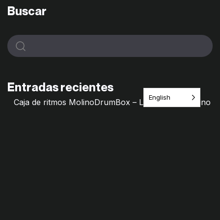
Buscar
Entradas recientes
English
Caja de ritmos MolinoDrumBox – Laboratorio Molino
de Saberes
Molino Mixtape – Archivos frágiles
Hilos de Memorias – Molino de saberes
Remedio Cultural · Itinerario del Juego
¿Jugamos? Las Primillas