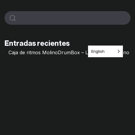
Entradas recientes
English
Caja de ritmos MolinoDrumBox – Laboratorio Molino
de Saberes
Molino Mixtape – Archivos frágiles
Hilos de Memorias – Molino de saberes
Remedio Cultural · Itinerario del Juego
¿Jugamos? Las Primillas
Comentarios recientes