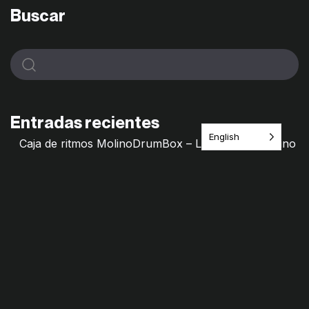
Buscar
Entradas recientes
English
Caja de ritmos MolinoDrumBox – Laboratorio Molino
de Saberes
Molino Mixtape – Archivos frágiles
Hilos de Memorias – Molino de saberes
Remedio Cultural · Itinerario del Juego
¿Jugamos? Las Primillas