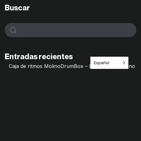
Buscar
Entradas recientes
Español
Caja de ritmos MolinoDrumBox – Laboratorio Molino
de Saberes
Molino Mixtape – Archivos frágiles
Hilos de Memorias – Molino de saberes
Remedio Cultural · Itinerario del Juego
¿Jugamos? Las Primillas